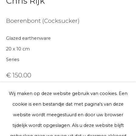
Chris Rijk
E-mail
Boerenbont (Cocksucker)
Glazed earthenware
Telefoon
20 x 10 cm
Series
Aanmelden
€ 150.00
* denotes required fields
BUY NOW
We will process the personal data you have supplied to communicate
Wij maken op deze website gebruik van cookies. Een
with you in accordance with our
Privacy Policy
. You can unsubscribe
cookie is een bestandje dat met pagina's van deze
or change your preferences at any time by clicking the link in our
Add to cart
emails.
website wordt meegestuurd en door uw browser
Enquire, pay by invoice or reserve an
artwork
tijdelijk wordt opgeslagen. Als u deze website blijft
Privacy Policy
Manage cookies
gebruiken gaan we ervan uit dat u daarmee akkoord