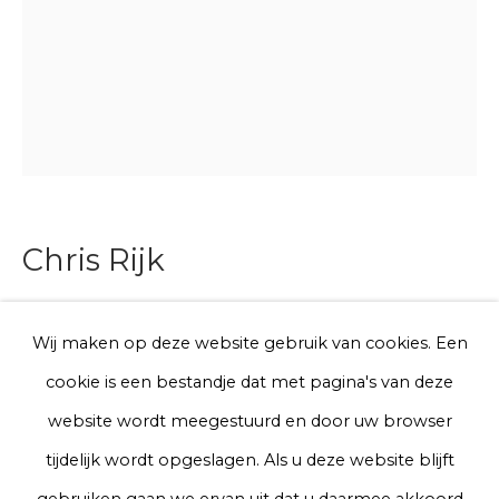
E-mail
Telefoon
Aanmelden
Chris Rijk
* denotes required fields
My shoe fetish
We will process the personal data you have supplied to communicate
Wij maken op deze website gebruik van cookies. Een
with you in accordance with our
Privacy Policy
. You can unsubscribe
cookie is een bestandje dat met pagina's van deze
or change your preferences at any time by clicking the link in our
Two parts of glazed earthenware
emails.
website wordt meegestuurd en door uw browser
Unique work
tijdelijk wordt opgeslagen. Als u deze website blijft
45 x 40 x 25 cm
Privacy Policy
Manage cookies
gebruiken gaan we ervan uit dat u daarmee akkoord