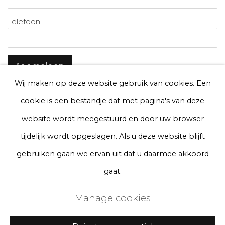
Telefoon
Aanmelden
Wij maken op deze website gebruik van cookies. Een
* denotes required fields
cookie is een bestandje dat met pagina's van deze
We will process the personal data you have supplied to communicate with
you in accordance with our
Privacy Policy
. You can unsubscribe or change
website wordt meegestuurd en door uw browser
your preferences at any time by clicking the link in our emails.
tijdelijk wordt opgeslagen. Als u deze website blijft
gebruiken gaan we ervan uit dat u daarmee akkoord
Privacy Policy
Manage cookies
gaat.
Terms & Conditions
Manage cookies
Copyright © 2026 Rademakers Gallery
Website door Artlogic