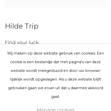
Telefoon
Hilde Trip
Aanmelden
Find your luck
* denotes required fields
We will process the personal data you have supplied to communicate
Wij maken op deze website gebruik van cookies. Een
Clover 3 and 4 behind museum glass
with you in accordance with our
Privacy Policy
. You can unsubscribe
cookie is een bestandje dat met pagina's van deze
or change your preferences at any time by clicking the link in our
Series
emails.
website wordt meegestuurd en door uw browser
39 x 29 cm
tijdelijk wordt opgeslagen. Als u deze website blijft
Privacy Policy
Manage cookies
gebruiken gaan we ervan uit dat u daarmee akkoord
A lead time may apply. Final timeline provided after
Terms & Conditions
gaat.
purchase.
Copyright © 2026 Rademakers Gallery
Manage cookies