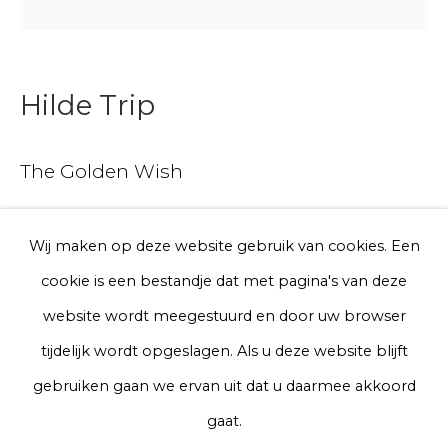
Telefoon
Hilde Trip
Aanmelden
The Golden Wish
* denotes required fields
Dandelion fluff on 23 kr gold
We will process the personal data you have supplied to communicate
Wij maken op deze website gebruik van cookies. Een
with you in accordance with our
Privacy Policy
. You can unsubscribe
cookie is een bestandje dat met pagina's van deze
or change your preferences at any time by clicking the link in our
A gentle reminder to keep wishing for what your heart
emails.
website wordt meegestuurd en door uw browser
desires, big or small.
tijdelijk wordt opgeslagen. Als u deze website blijft
Privacy Policy
Manage cookies
gebruiken gaan we ervan uit dat u daarmee akkoord
Hilde's wish is that The Golden Wish spreads across the
Terms & Conditions
gaat.
world, and that each golden wish makes the earth