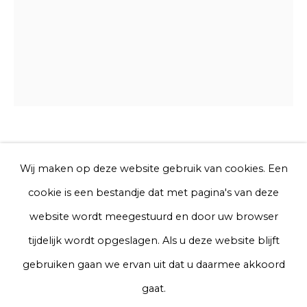
Telefoon
Aanmelden
* denotes required fields
Simone Post
We will process the personal data you have supplied to communicate
Wij maken op deze website gebruik van cookies. Een
with you in accordance with our
Privacy Policy
. You can unsubscribe
cookie is een bestandje dat met pagina's van deze
or change your preferences at any time by clicking the link in our
Child of the willow and mist
emails.
website wordt meegestuurd en door uw browser
tijdelijk wordt opgeslagen. Als u deze website blijft
Waxprinted cotton
Privacy Policy
Manage cookies
gebruiken gaan we ervan uit dat u daarmee akkoord
140 x 110 x 3 cm
Terms & Conditions
gaat.
Edition of 4