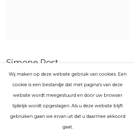
Telefoon
Aanmelden
Simone Post
* denotes required fields
We will process the personal data you have supplied to communicate
Wij maken op deze website gebruik van cookies. Een
with you in accordance with our
Privacy Policy
. You can unsubscribe
Future Fossils
cookie is een bestandje dat met pagina's van deze
or change your preferences at any time by clicking the link in our
emails.
website wordt meegestuurd en door uw browser
Waxprinted cotton
tijdelijk wordt opgeslagen. Als u deze website blijft
71 x 55 cm
Privacy Policy
Manage cookies
gebruiken gaan we ervan uit dat u daarmee akkoord
A lead time may apply. Final timeline provided after
Terms & Conditions
gaat.
purchase.