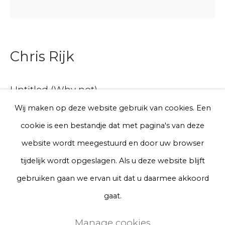
Telefoon
Chris Rijk
Aanmelden
Untitled (Why not)
* denotes required fields
We will process the personal data you have supplied to communicate
Wij maken op deze website gebruik van cookies. Een
with you in accordance with our
Privacy Policy
. You can unsubscribe
Glazed earthenware
cookie is een bestandje dat met pagina's van deze
or change your preferences at any time by clicking the link in our
emails.
Ø 20 cm
website wordt meegestuurd en door uw browser
Leading time 2 weeks
tijdelijk wordt opgeslagen. Als u deze website blijft
Privacy Policy
Manage cookies
gebruiken gaan we ervan uit dat u daarmee akkoord
A lead time may apply. Final timeline provided after
Terms & Conditions
gaat.
purchase.
Copyright © 2026 Rademakers Gallery
Manage cookies
Edition of 20