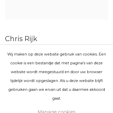
Telefoon
Aanmelden
Chris Rijk
* denotes required fields
We will process the personal data you have supplied to communicate
Wij maken op deze website gebruik van cookies. Een
Untitled (Krul 7)
with you in accordance with our
Privacy Policy
. You can unsubscribe
cookie is een bestandje dat met pagina's van deze
or change your preferences at any time by clicking the link in our
emails.
Glazed earthenware
website wordt meegestuurd en door uw browser
Ø 18 cm
tijdelijk wordt opgeslagen. Als u deze website blijft
Series
Privacy Policy
Manage cookies
gebruiken gaan we ervan uit dat u daarmee akkoord
Terms & Conditions
gaat.
€ 200.00
Copyright © 2026 Rademakers Gallery
Manage cookies