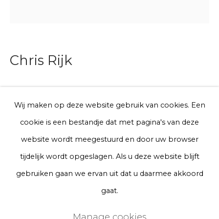
Telefoon
Chris Rijk
Aanmelden
* denotes required fields
Boerenbont (Tieten kont)
We will process the personal data you have supplied to communicate
Wij maken op deze website gebruik van cookies. Een
with you in accordance with our
Privacy Policy
. You can unsubscribe
Glazed earthenware
cookie is een bestandje dat met pagina's van deze
or change your preferences at any time by clicking the link in our
emails.
Ø 20 cm
website wordt meegestuurd en door uw browser
Series
tijdelijk wordt opgeslagen. Als u deze website blijft
Privacy Policy
Manage cookies
gebruiken gaan we ervan uit dat u daarmee akkoord
€ 200.00
Terms & Conditions
gaat.
BUY NOW
Copyright © 2026 Rademakers Gallery
Manage cookies