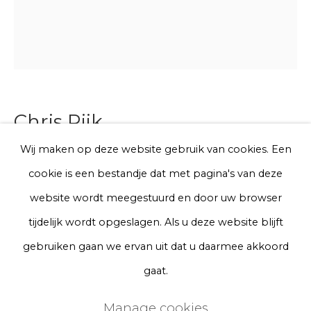
Telefoon
Aanmelden
Chris Rijk
* denotes required fields
We will process the personal data you have supplied to communicate
Wij maken op deze website gebruik van cookies. Een
with you in accordance with our
Privacy Policy
. You can unsubscribe
Boerenbont (Clit)
cookie is een bestandje dat met pagina's van deze
or change your preferences at any time by clicking the link in our
emails.
website wordt meegestuurd en door uw browser
Glazed earthenware
tijdelijk wordt opgeslagen. Als u deze website blijft
Ø 15 cm
Privacy Policy
Manage cookies
gebruiken gaan we ervan uit dat u daarmee akkoord
Series
Terms & Conditions
gaat.
€ 150.00
Copyright © 2026 Rademakers Gallery
Manage cookies