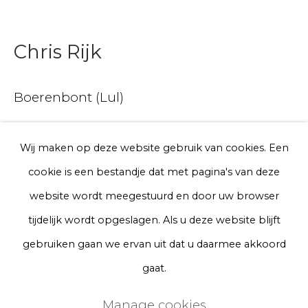
Telefoon
Chris Rijk
Aanmelden
Boerenbont (Lul)
* denotes required fields
Glazed earthenware
We will process the personal data you have supplied to communicate
Wij maken op deze website gebruik van cookies. Een
with you in accordance with our
Privacy Policy
. You can unsubscribe
ø 20 cm
cookie is een bestandje dat met pagina's van deze
or change your preferences at any time by clicking the link in our
emails.
Series
website wordt meegestuurd en door uw browser
€ 200.00
tijdelijk wordt opgeslagen. Als u deze website blijft
Privacy Policy
Manage cookies
gebruiken gaan we ervan uit dat u daarmee akkoord
BUY NOW
Terms & Conditions
gaat.
Add to cart
Copyright © 2026 Rademakers Gallery
Manage cookies