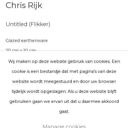
Chris Rijk
Telefoon
Untitled (Flikker)
Aanmelden
Glazed earthenware
20 cm x 10 cm
* denotes required fields
Series
We will process the personal data you have supplied to communicate
Wij maken op deze website gebruik van cookies. Een
with you in accordance with our
Privacy Policy
. You can unsubscribe
cookie is een bestandje dat met pagina's van deze
or change your preferences at any time by clicking the link in our
emails.
website wordt meegestuurd en door uw browser
A lead time may apply. Final timeline provided after
tijdelijk wordt opgeslagen. Als u deze website blijft
purchase.
Privacy Policy
Manage cookies
gebruiken gaan we ervan uit dat u daarmee akkoord
Terms & Conditions
gaat.
€ 150.00
Copyright © 2026 Rademakers Gallery
Manage cookies