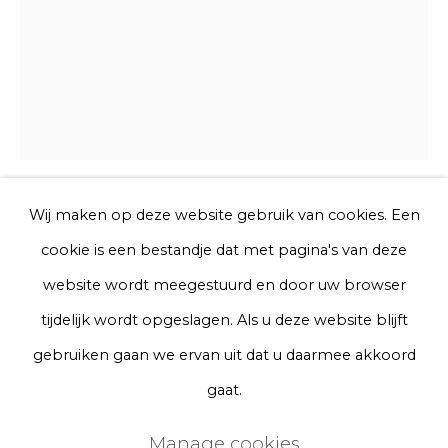
Telefoon
Aanmelden
* denotes required fields
We will process the personal data you have supplied to communicate
Wij maken op deze website gebruik van cookies. Een
Chris Rijk
with you in accordance with our
Privacy Policy
. You can unsubscribe
cookie is een bestandje dat met pagina's van deze
or change your preferences at any time by clicking the link in our
emails.
website wordt meegestuurd en door uw browser
Untitled (Louis Vuitton Set)
tijdelijk wordt opgeslagen. Als u deze website blijft
Privacy Policy
Manage cookies
gebruiken gaan we ervan uit dat u daarmee akkoord
Glazed earthenware
Terms & Conditions
gaat.
Series
Copyright © 2026 Rademakers Gallery
Ø 10 cm
Manage cookies