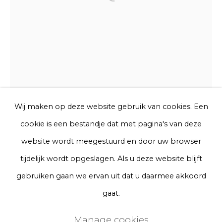
Open a larger version of the f
Telefoon
Aanmelden
* denotes required fields
We will process the personal data you have supplied to communicate
Wij maken op deze website gebruik van cookies. Een
with you in accordance with our
Privacy Policy
. You can unsubscribe
cookie is een bestandje dat met pagina's van deze
or change your preferences at any time by clicking the link in our
emails.
website wordt meegestuurd en door uw browser
tijdelijk wordt opgeslagen. Als u deze website blijft
Privacy Policy
Manage cookies
gebruiken gaan we ervan uit dat u daarmee akkoord
Terms & Conditions
gaat.
Pedro Matias
Copyright © 2026 Rademakers Gallery
Manage cookies