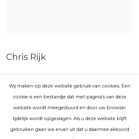
E-mail
Telefoon
Chris Rijk
Aanmelden
* denotes required fields
Untitled (Shoelaces)
,
2025
We will process the personal data you have supplied to communicate
Wij maken op deze website gebruik van cookies. Een
with you in accordance with our
Privacy Policy
. You can unsubscribe
Glazed earthenware
cookie is een bestandje dat met pagina's van deze
or change your preferences at any time by clicking the link in our
emails.
Unique work
website wordt meegestuurd en door uw browser
27 x 19 x 4 cm
tijdelijk wordt opgeslagen. Als u deze website blijft
Privacy Policy
Manage cookies
gebruiken gaan we ervan uit dat u daarmee akkoord
€ 750.00