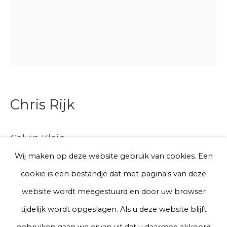
E-mail
Telefoon
Chris Rijk
Aanmelden
Calvin Klein
* denotes required fields
We will process the personal data you have supplied to communicate
Wij maken op deze website gebruik van cookies. Een
with you in accordance with our
Privacy Policy
. You can unsubscribe
Glazed earthenware
cookie is een bestandje dat met pagina's van deze
or change your preferences at any time by clicking the link in our
emails.
85 x 60 x 4 cm
website wordt meegestuurd en door uw browser
tijdelijk wordt opgeslagen. Als u deze website blijft
€ 3,500.00
Privacy Policy
Manage cookies
gebruiken gaan we ervan uit dat u daarmee akkoord