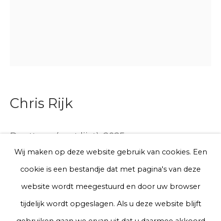
E-mail
Telefoon
Chris Rijk
Aanmelden
Ducttape (met lijst)
,
2025
* denotes required fields
We will process the personal data you have supplied to communicate
Wij maken op deze website gebruik van cookies. Een
with you in accordance with our
Privacy Policy
. You can unsubscribe
Glazed earthenware
cookie is een bestandje dat met pagina's van deze
or change your preferences at any time by clicking the link in our
emails.
23 x 18 x 4 cm
website wordt meegestuurd en door uw browser
tijdelijk wordt opgeslagen. Als u deze website blijft
€ 750.00
Privacy Policy
Manage cookies
gebruiken gaan we ervan uit dat u daarmee akkoord