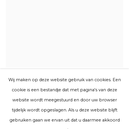
E-mail
Telefoon
Aanmelden
* denotes required fields
We will process the personal data you have supplied to communicate
Wij maken op deze website gebruik van cookies. Een
with you in accordance with our
Privacy Policy
. You can unsubscribe
Chris Rijk
cookie is een bestandje dat met pagina's van deze
or change your preferences at any time by clicking the link in our
emails.
website wordt meegestuurd en door uw browser
Untitled (Bottle)
tijdelijk wordt opgeslagen. Als u deze website blijft
Privacy Policy
Manage cookies
gebruiken gaan we ervan uit dat u daarmee akkoord
Glazed earthenware