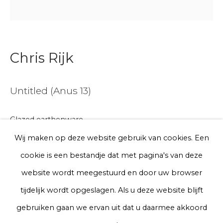
E-mail
Telefoon
Chris Rijk
Untitled (Anus 13)
Aanmelden
Glazed earthenware
* denotes required fields
We will process the personal data you have supplied to communicate
Unique work
Wij maken op deze website gebruik van cookies. Een
with you in accordance with our
Privacy Policy
. You can unsubscribe
Ø 10 cm
cookie is een bestandje dat met pagina's van deze
or change your preferences at any time by clicking the link in our
emails.
website wordt meegestuurd en door uw browser
€ 75.00
tijdelijk wordt opgeslagen. Als u deze website blijft
BUY NOW
Privacy Policy
Manage cookies
gebruiken gaan we ervan uit dat u daarmee akkoord