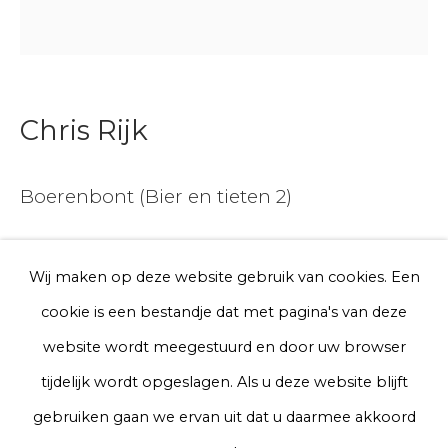
E-mail
Telefoon
Chris Rijk
Aanmelden
Boerenbont (Bier en tieten 2)
* denotes required fields
Glazed earthenware
We will process the personal data you have supplied to communicate
Wij maken op deze website gebruik van cookies. Een
Ø 20 cm
with you in accordance with our
Privacy Policy
. You can unsubscribe
cookie is een bestandje dat met pagina's van deze
or change your preferences at any time by clicking the link in our
Series
emails.
website wordt meegestuurd en door uw browser
€ 200.00
tijdelijk wordt opgeslagen. Als u deze website blijft
Privacy Policy
Manage cookies
gebruiken gaan we ervan uit dat u daarmee akkoord
BUY NOW