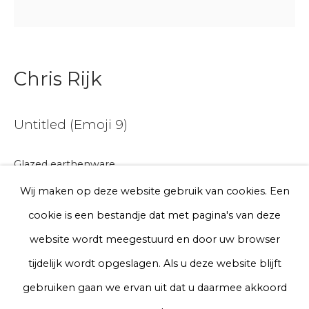
E-mail
Telefoon
Chris Rijk
Untitled (Emoji 9)
Aanmelden
Glazed earthenware
* denotes required fields
Ø 10 cm
We will process the personal data you have supplied to communicate
Wij maken op deze website gebruik van cookies. Een
with you in accordance with our
Privacy Policy
. You can unsubscribe
Series
cookie is een bestandje dat met pagina's van deze
or change your preferences at any time by clicking the link in our
emails.
website wordt meegestuurd en door uw browser
€ 75.00
tijdelijk wordt opgeslagen. Als u deze website blijft
BUY NOW
Privacy Policy
Manage cookies
gebruiken gaan we ervan uit dat u daarmee akkoord