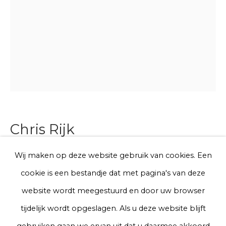
E-mail
Telefoon
Aanmelden
Chris Rijk
* denotes required fields
We will process the personal data you have supplied to communicate
Wij maken op deze website gebruik van cookies. Een
Untitled (Sock 9)
with you in accordance with our
Privacy Policy
. You can unsubscribe
cookie is een bestandje dat met pagina's van deze
or change your preferences at any time by clicking the link in our
emails.
website wordt meegestuurd en door uw browser
Glazed earthenware
tijdelijk wordt opgeslagen. Als u deze website blijft
Unique work
Privacy Policy
Manage cookies
gebruiken gaan we ervan uit dat u daarmee akkoord