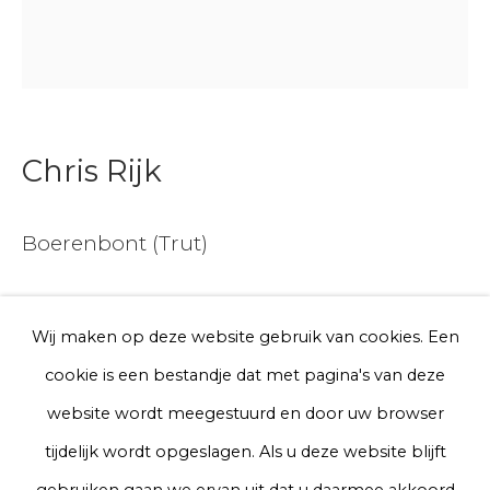
E-mail
Telefoon
Chris Rijk
Boerenbont (Trut)
Aanmelden
* denotes required fields
Glazed earthenware
We will process the personal data you have supplied to communicate
Wij maken op deze website gebruik van cookies. Een
Ø 20 cm
with you in accordance with our
Privacy Policy
. You can unsubscribe
cookie is een bestandje dat met pagina's van deze
or change your preferences at any time by clicking the link in our
Series
emails.
website wordt meegestuurd en door uw browser
€ 200.00
tijdelijk wordt opgeslagen. Als u deze website blijft
Privacy Policy
Manage cookies
gebruiken gaan we ervan uit dat u daarmee akkoord