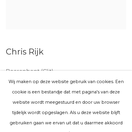
E-mail
Telefoon
Chris Rijk
Aanmelden
Boerenbont (Clit)
* denotes required fields
We will process the personal data you have supplied to communicate
Wij maken op deze website gebruik van cookies. Een
with you in accordance with our
Privacy Policy
. You can unsubscribe
Glazed earthenware
cookie is een bestandje dat met pagina's van deze
or change your preferences at any time by clicking the link in our
emails.
Ø 15 cm
website wordt meegestuurd en door uw browser
Series
tijdelijk wordt opgeslagen. Als u deze website blijft
Privacy Policy
Manage cookies
gebruiken gaan we ervan uit dat u daarmee akkoord
€ 150.00