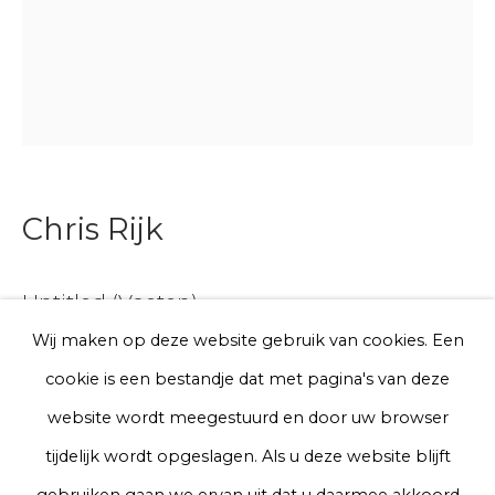
E-mail
Telefoon
Chris Rijk
Aanmelden
Untitled (Voeten)
* denotes required fields
We will process the personal data you have supplied to communicate
Wij maken op deze website gebruik van cookies. Een
with you in accordance with our
Privacy Policy
. You can unsubscribe
Glazed earthenware
cookie is een bestandje dat met pagina's van deze
or change your preferences at any time by clicking the link in our
emails.
Unique work
website wordt meegestuurd en door uw browser
20 x 20 cm
tijdelijk wordt opgeslagen. Als u deze website blijft
Privacy Policy
Manage cookies
gebruiken gaan we ervan uit dat u daarmee akkoord