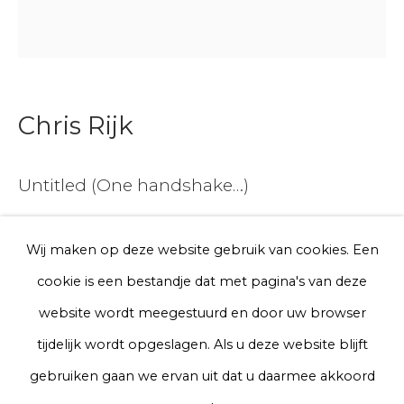
E-mail
Telefoon
Chris Rijk
Aanmelden
Untitled (One handshake…)
* denotes required fields
Glazed earthenware
We will process the personal data you have supplied to communicate
Wij maken op deze website gebruik van cookies. Een
with you in accordance with our
Privacy Policy
. You can unsubscribe
Unique work
cookie is een bestandje dat met pagina's van deze
or change your preferences at any time by clicking the link in our
emails.
Ø 25 cm
website wordt meegestuurd en door uw browser
€ 300.00
tijdelijk wordt opgeslagen. Als u deze website blijft
Privacy Policy
Manage cookies
gebruiken gaan we ervan uit dat u daarmee akkoord
BUY NOW