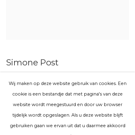
E-mail
Telefoon
Aanmelden
Simone Post
* denotes required fields
Krulvaren
We will process the personal data you have supplied to communicate
Wij maken op deze website gebruik van cookies. Een
with you in accordance with our
Privacy Policy
. You can unsubscribe
cookie is een bestandje dat met pagina's van deze
or change your preferences at any time by clicking the link in our
emails.
Waxprinted cotton
website wordt meegestuurd en door uw browser
71 x 55 cm
tijdelijk wordt opgeslagen. Als u deze website blijft
A lead time may apply. Final timeline provided after
Privacy Policy
Manage cookies
gebruiken gaan we ervan uit dat u daarmee akkoord
purchase.