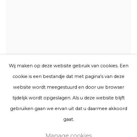
Telefoon
Aanmelden
* denotes required fields
We will process the personal data you have supplied to communicate
Wij maken op deze website gebruik van cookies. Een
with you in accordance with our
Privacy Policy
. You can unsubscribe
cookie is een bestandje dat met pagina's van deze
or change your preferences at any time by clicking the link in our
emails.
website wordt meegestuurd en door uw browser
Rive Roshan
tijdelijk wordt opgeslagen. Als u deze website blijft
Privacy Policy
Manage cookies
gebruiken gaan we ervan uit dat u daarmee akkoord
Voices Vessel 04
Terms & Conditions
gaat.
Copyright © 2026 Rademakers Gallery
3D sand
Manage cookies