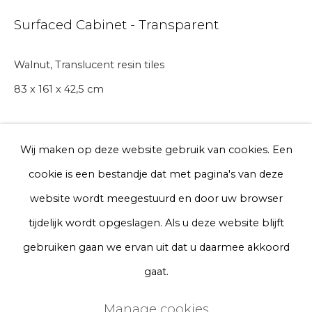
Surfaced Cabinet - Transparent
Telefoon
Walnut, Translucent resin tiles
83 x 161 x 42,5 cm
Aanmelden
* denotes required fields
We will process the personal data you have supplied to communicate
Wij maken op deze website gebruik van cookies. Een
with you in accordance with our
Privacy Policy
. You can unsubscribe
A lead time may apply. Final timeline provided after
cookie is een bestandje dat met pagina's van deze
or change your preferences at any time by clicking the link in our
purchase.
emails.
website wordt meegestuurd en door uw browser
Edition of 20
tijdelijk wordt opgeslagen. Als u deze website blijft
€ 31,000.00
Privacy Policy
Manage cookies
gebruiken gaan we ervan uit dat u daarmee akkoord
Terms & Conditions
gaat.
BUY NOW
Copyright © 2026 Rademakers Gallery
Manage cookies