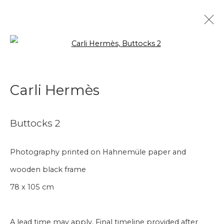
Open a larger version of the f
Photography
Carli Hermès
Aanmelding nieuwsbrief
Buttocks 2
Voornaam
Photography printed on Hahnemüle paper and
wooden black frame
Achternaam
78 x 105 cm
E-mail
A lead time may apply. Final timeline provided after