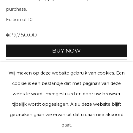
purchase.
Edition of 10
Telefoon
€ 9,750.00
Aanmelden
BUY NOW
* denotes required fields
Add to cart
We will process the personal data you have supplied to communicate
Wij maken op deze website gebruik van cookies. Een
with you in accordance with our
Privacy Policy
. You can unsubscribe
Enquire, pay by invoice or reserve an
cookie is een bestandje dat met pagina's van deze
or change your preferences at any time by clicking the link in our
artwork
emails.
website wordt meegestuurd en door uw browser
tijdelijk wordt opgeslagen. Als u deze website blijft
Currency:
Privacy Policy
Manage cookies
gebruiken gaan we ervan uit dat u daarmee akkoord
Terms & Conditions
View on a wall
gaat.