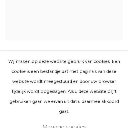
Telefoon
Aanmelden
* denotes required fields
Mina Abouzahra
We will process the personal data you have supplied to communicate
Wij maken op deze website gebruik van cookies. Een
with you in accordance with our
Privacy Policy
. You can unsubscribe
cookie is een bestandje dat met pagina's van deze
or change your preferences at any time by clicking the link in our
emails.
Ghada Samman Chair
website wordt meegestuurd en door uw browser
tijdelijk wordt opgeslagen. Als u deze website blijft
Steel, wool, wood
Privacy Policy
Manage cookies
gebruiken gaan we ervan uit dat u daarmee akkoord
Terms & Conditions
gaat.
Ghada Samman:
Copyright © 2026 Rademakers Gallery
Manage cookies
Syria | 1942 | Writer