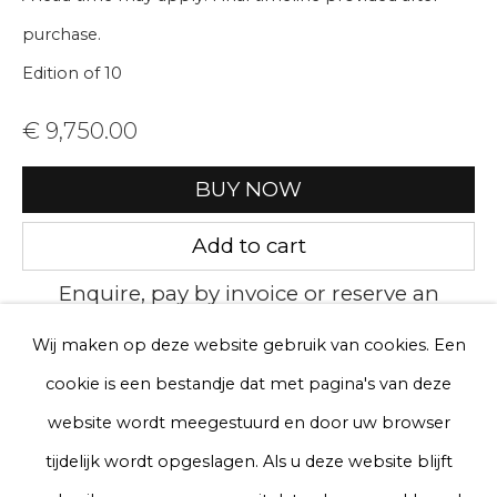
purchase.
E-mail
Edition of 10
€ 9,750.00
Telefoon
BUY NOW
Add to cart
Aanmelden
Enquire, pay by invoice or reserve an
* denotes required fields
artwork
We will process the personal data you have supplied to communicate
Wij maken op deze website gebruik van cookies. Een
with you in accordance with our
Privacy Policy
. You can unsubscribe
cookie is een bestandje dat met pagina's van deze
or change your preferences at any time by clicking the link in our
Currency:
emails.
website wordt meegestuurd en door uw browser
tijdelijk wordt opgeslagen. Als u deze website blijft
View on a wall