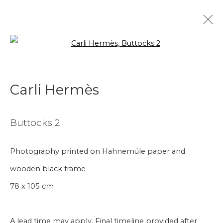
Open a larger version of the f
Carli Hermès
Nederlands
Biografie
Kunstwerken
Video
Carli Hermès
Tentoonstellingen
Kunstbeurzen
Buttocks 2
Photography printed on Hahnemüle paper and
Aanmelding nieuwsbrief
wooden black frame
Voornaam
78 x 105 cm
Achternaam
A lead time may apply. Final timeline provided after