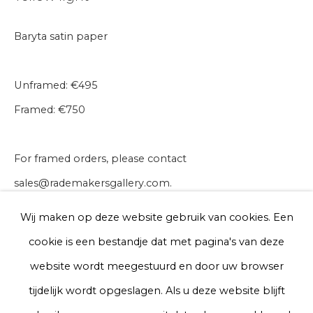
Baryta satin paper
E-mail
Unframed: €495
Telefoon
Framed: €750
For framed orders, please contact
Aanmelden
sales@rademakersgallery.com.
* denotes required fields
30 x 40 cm
We will process the personal data you have supplied to communicate
Wij maken op deze website gebruik van cookies. Een
with you in accordance with our
Privacy Policy
. You can unsubscribe
Edition of 50
cookie is een bestandje dat met pagina's van deze
or change your preferences at any time by clicking the link in our
emails.
€ 495.00
website wordt meegestuurd en door uw browser
tijdelijk wordt opgeslagen. Als u deze website blijft
BUY NOW