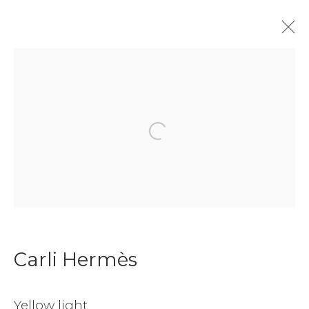
Carli Hermès
Nederlands
Biografie
Kunstwerken
Video
Tentoonstellingen
Kunstbeurzen
Open a larger version of the f
Aanmelding nieuwsbrief
Voornaam
Carli Hermès
Achternaam
Yellow light