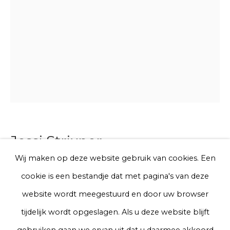
E-mail
Telefoon
Aanmelden
Jessi Strixner
* denotes required fields
We will process the personal data you have supplied to communicate
Wij maken op deze website gebruik van cookies. Een
with you in accordance with our
Privacy Policy
. You can unsubscribe
Rainbow sock
cookie is een bestandje dat met pagina's van deze
or change your preferences at any time by clicking the link in our
emails.
website wordt meegestuurd en door uw browser
Wood (Lime) and acrylic
tijdelijk wordt opgeslagen. Als u deze website blijft
38 x 7 x 4 cm
Privacy Policy
Manage cookies
gebruiken gaan we ervan uit dat u daarmee akkoord