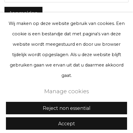
Aanmelden
Wij maken op deze website gebruik van cookies. Een
* denotes required fields
cookie is een bestandje dat met pagina's van deze
We will process the personal data you have supplied to communicate with
you in accordance with our
Privacy Policy
. You can unsubscribe or change
website wordt meegestuurd en door uw browser
your preferences at any time by clicking the link in our emails.
tijdelijk wordt opgeslagen. Als u deze website blijft
gebruiken gaan we ervan uit dat u daarmee akkoord
Privacy Policy
Manage cookies
gaat.
Terms & Conditions
Manage cookies
Copyright © 2026 Rademakers Gallery
Website door Artlogic
Reject non essential
Accept